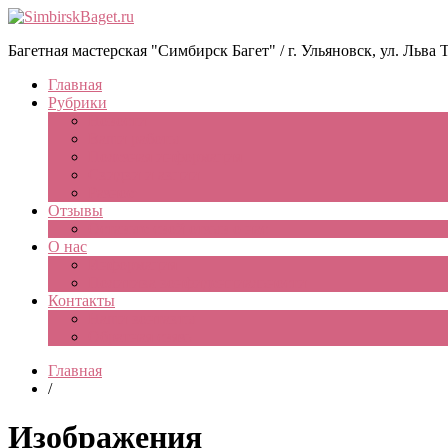
Багетная мастерская "Симбирск Багет" / г. Ульяновск, ул. Льва Тол
Главная
Рубрики
Новости
Ваши работы
Полезная информация
Скидки и акции
Разное
Отзывы
Оставьте свой отзыв о нас
О нас
Информация
Политика конфиденциальности
Контакты
Наши контакты
Обратная связь
Главная
/
Изображения