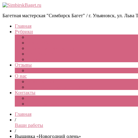
Багетная мастерская "Симбирск Багет" / г. Ульяновск, ул. Льва Тол
Главная
Рубрики
Новости
Ваши работы
Полезная информация
Скидки и акции
Разное
Отзывы
Оставьте свой отзыв о нас
О нас
Информация
Политика конфиденциальности
Контакты
Наши контакты
Обратная связь
Главная
/
Ваши работы
/
Вышивка «Новогодний олень»