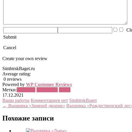
Che
Submit
Cancel
Create your own review
SimbirskBaget.ru
Average rating:
0 reviews
Powered by
WP Customer Reviews
Метки:
вышивка
новый год
олень
17.12.2021
Ваши работы
Комментариев нет
SimbirskBaget
← Вышивка «Зимний дворик»
Вышивка «Рождественский лес
Похожие записи