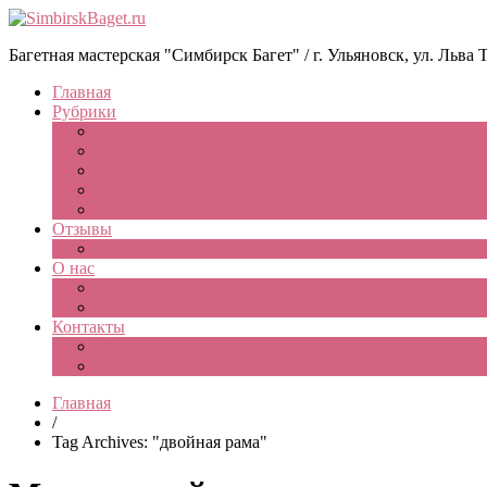
Багетная мастерская "Симбирск Багет" / г. Ульяновск, ул. Льва Тол
Главная
Рубрики
Новости
Ваши работы
Полезная информация
Скидки и акции
Разное
Отзывы
Оставьте свой отзыв о нас
О нас
Информация
Политика конфиденциальности
Контакты
Наши контакты
Обратная связь
Главная
/
Tag Archives: "двойная рама"